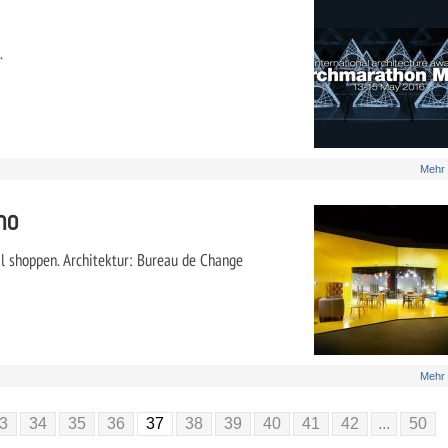
.
Mehr
ho
al shoppen. Architektur: Bureau de Change
Mehr
3
34
35
36
37
38
39
40
41
42
...
50