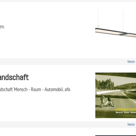
en.
Mehr
Landschaft
ndschaft´Mensch - Raum - Automobil. afo
Mehr