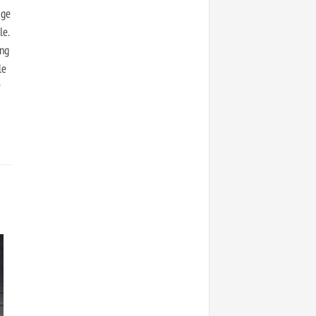
ige
le.
ung
le
r