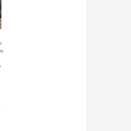
n
en
e