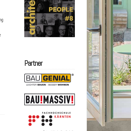
ng
e
Partner