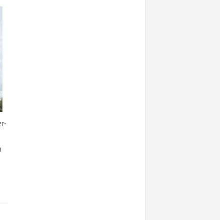
er-
n