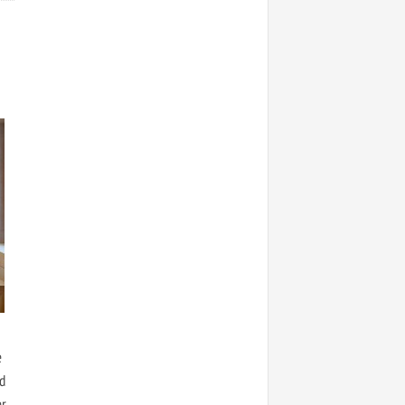
e
d
er