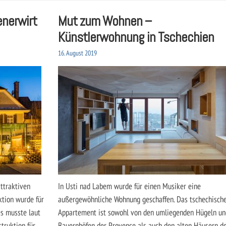
enerwirt
Mut zum Wohnen –
Künstlerwohnung in Tschechien
16. August 2019
attraktiven
In Usti nad Labem wurde für einen Musiker eine
ktion wurde für
außergewöhnliche Wohnung geschaffen. Das tschechisch
es musste laut
Appartement ist sowohl von den umliegenden Hügeln un
truktion für
Bauernhöfen der Provence als auch den alten Häusern d