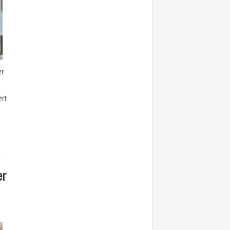
er
ert
r