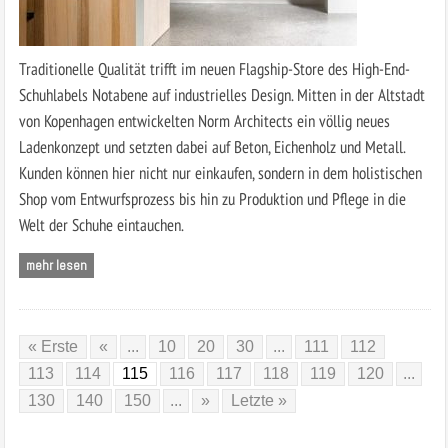
Traditionelle Qualität trifft im neuen Flagship-Store des High-End-
Schuhlabels Notabene auf industrielles Design. Mitten in der Altstadt
von Kopenhagen entwickelten Norm Architects ein völlig neues
Ladenkonzept und setzten dabei auf Beton, Eichenholz und Metall.
Kunden können hier nicht nur einkaufen, sondern in dem holistischen
Shop vom Entwurfsprozess bis hin zu Produktion und Pflege in die
Welt der Schuhe eintauchen.
mehr lesen
« Erste
«
...
10
20
30
...
111
112
113
114
115
116
117
118
119
120
...
130
140
150
...
»
Letzte »