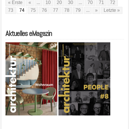
« Erste
«
...
10
20
30
...
70
71
72
73
74
75
76
77
78
79
...
»
Letzte »
Aktuelles eMagazin