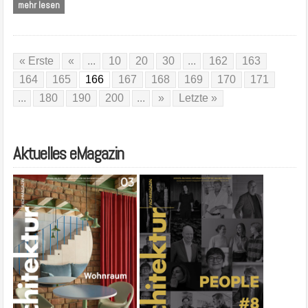
mehr lesen
« Erste
«
...
10
20
30
...
162
163
164
165
166
167
168
169
170
171
...
180
190
200
...
»
Letzte »
Aktuelles eMagazin