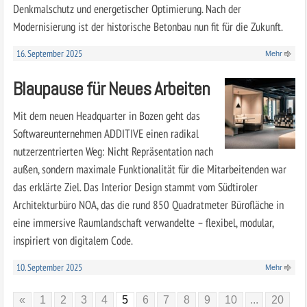
Denkmalschutz und energetischer Optimierung. Nach der
Modernisierung ist der historische Betonbau nun fit für die Zukunft.
16. September 2025
Mehr
Blaupause für Neues Arbeiten
Mit dem neuen Headquarter in Bozen geht das
Softwareunternehmen ADDITIVE einen radikal
nutzerzentrierten Weg: Nicht Repräsentation nach
außen, sondern maximale Funktionalität für die Mitarbeitenden war
das erklärte Ziel. Das Interior Design stammt vom Südtiroler
Architekturbüro NOA, das die rund 850 Quadratmeter Bürofläche in
eine immersive Raumlandschaft verwandelte – flexibel, modular,
inspiriert von digitalem Code.
10. September 2025
Mehr
«
1
2
3
4
5
6
7
8
9
10
...
20