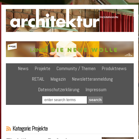
News
Projekte
Community / Themen
Produktnews
RETAIL
Magazin
Newsletteranmeldung
Datenschutzerklärung
Impressum
Kategorie: Projekte